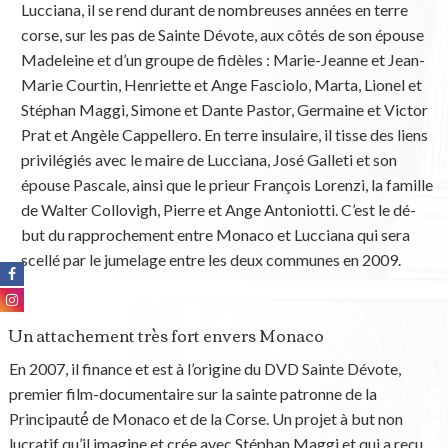
Lucciana, il se rend durant de nombreuses années en terre
corse, sur les pas de Sainte Dévote, aux côtés de son épouse
Madeleine et d’un groupe de fidèles : Marie-Jeanne et Jean-
Marie Courtin, Henriette et Ange Fasciolo, Marta, Lionel et
Stéphan Maggi, Simone et Dante Pastor, Germaine et Victor
Prat et Angèle Cappellero. En terre insulaire, il tisse des liens
privilégiés avec le maire de Lucciana, José Galleti et son
épouse Pascale, ainsi que le prieur François Lorenzi, la famille
de Walter Collovigh, Pierre et Ange Antoniotti. C’est le dé-
but du rapprochement entre Monaco et Lucciana qui sera
scellé par le jumelage entre les deux communes en 2009.
Un attachement très fort envers Monaco
En 2007, il finance et est à l’origine du DVD Sainte Dévote,
premier film-documentaire sur la sainte patronne de la
Principauté́ de Monaco et de la Corse. Un projet à but non
lucratif qu’il imagine et crée avec Stéphan Maggi et qui a reçu